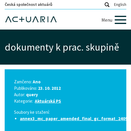
Česká společnost aktuárů
English
Menu
dokumenty k prac. skupině
Zamčeno:
Ano
Publikováno:
23. 10. 2012
Autor:
query
Kategorie:
Aktuárská PS
Soubory ke stažení:
annex3_mc_paper_amended_final_gc_format_240912