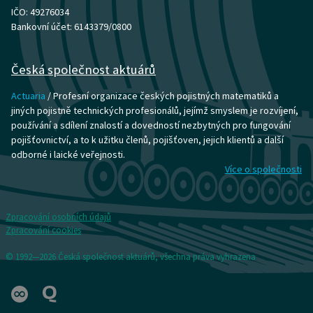
IČO: 49276034
Bankovní účet: 6143379/0800
Česká společnost aktuárů
Actuaria
/ Profesní organizace českých pojistných matematiků a
jiných pojistně technických profesionálů, jejímž smyslem je rozvíjení,
používání a sdílení znalostí a dovedností nezbytných pro fungování
pojišťovnictví, a to k užitku členů, pojišťoven, jejich klientů a další
odborné i laické veřejnosti.
Více o společnosti
Zpracování osobních údajů
Zpracování cookies
© 1992—2026 Česká společnost aktuárů, všechna práva vyhrazena