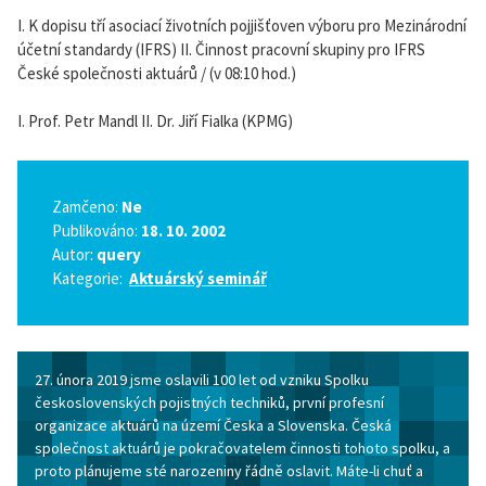
I. K dopisu tří asociací životních pojjišťoven výboru pro Mezinárodní
účetní standardy (IFRS) II. Činnost pracovní skupiny pro IFRS
České společnosti aktuárů / (v 08:10 hod.)
I. Prof. Petr Mandl II. Dr. Jiří Fialka (KPMG)
Zamčeno:
Ne
Publikováno:
18. 10. 2002
Autor:
query
Kategorie:
Aktuárský seminář
27. února 2019 jsme oslavili 100 let od vzniku Spolku
československých pojistných techniků, první profesní
organizace aktuárů na území Česka a Slovenska. Česká
společnost aktuárů je pokračovatelem činnosti tohoto spolku, a
proto plánujeme sté narozeniny řádně oslavit. Máte-li chuť a