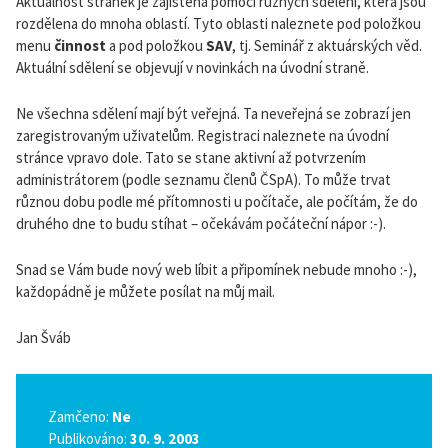
Aktuálnost stránek je zajištěna pomocí různých sdělení, která jsou
rozdělena do mnoha oblastí. Tyto oblasti naleznete pod položkou
menu
činnost
a pod položkou
SAV
, tj. Seminář z aktuárských věd.
Aktuální sdělení se objevují v novinkách na úvodní straně.
Ne všechna sdělení mají být veřejná. Ta neveřejná se zobrazí jen
zaregistrovaným uživatelům. Registraci naleznete na úvodní
stránce vpravo dole. Tato se stane aktivní až potvrzením
administrátorem (podle seznamu členů ČSpA). To může trvat
různou dobu podle mé přítomnosti u počítače, ale počítám, že do
druhého dne to budu stíhat – očekávám počáteční nápor :-).
Snad se Vám bude nový web líbit a připomínek nebude mnoho :-),
každopádně je můžete posílat na můj mail.
Jan Šváb
Zamčeno:
Ne
Publikováno:
30. 9. 2003