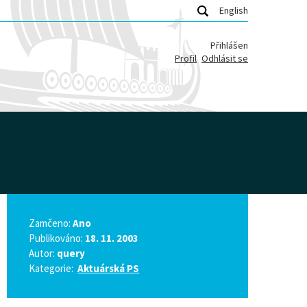
English
Přihlášen
Profil
Odhlásit se
Zamčeno:
Ano
Publikováno:
18. 11. 2003
Autor:
query
Kategorie:
Aktuárská PS