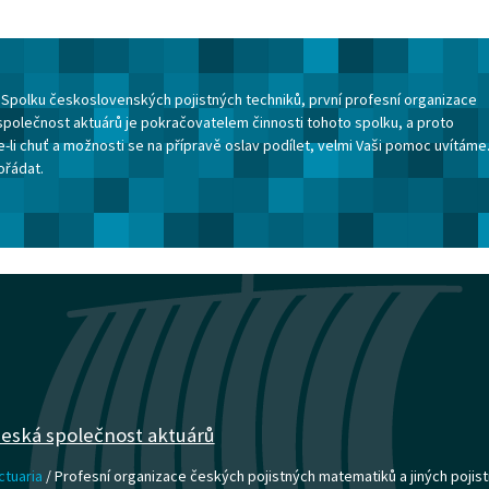
ku Spolku československých pojistných techniků, první profesní organizace
společnost aktuárů je pokračovatelem činnosti tohoto spolku, a proto
-li chuť a možnosti se na přípravě oslav podílet, velmi Vaši pomoc uvítáme
ořádat.
eská společnost aktuárů
ctuaria
/ Profesní organizace českých pojistných matematiků a jiných pojist