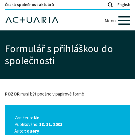
Česká společnost aktuárů
English
Menu
Formulář s přihláškou do
společnosti
POZOR
musí být podáno v papírové formě
Zamčeno:
Ne
Publikováno:
18. 11. 2003
Autor:
query