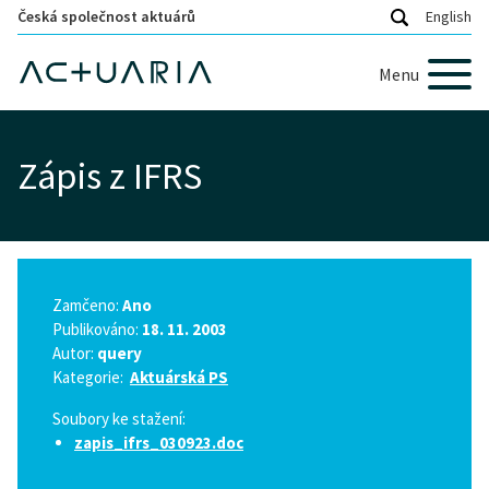
Česká společnost aktuárů
English
Menu
Zápis z IFRS
Zamčeno:
Ano
Publikováno:
18. 11. 2003
Autor:
query
Kategorie:
Aktuárská PS
Soubory ke stažení:
zapis_ifrs_030923.doc