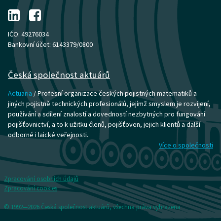
IČO: 49276034
Bankovní účet: 6143379/0800
Česká společnost aktuárů
Actuaria
/ Profesní organizace českých pojistných matematiků a
jiných pojistně technických profesionálů, jejímž smyslem je rozvíjení,
používání a sdílení znalostí a dovedností nezbytných pro fungování
pojišťovnictví, a to k užitku členů, pojišťoven, jejich klientů a další
odborné i laické veřejnosti.
Více o společnosti
Zpracování osobních údajů
Zpracování cookies
© 1992—2026 Česká společnost aktuárů, všechna práva vyhrazena