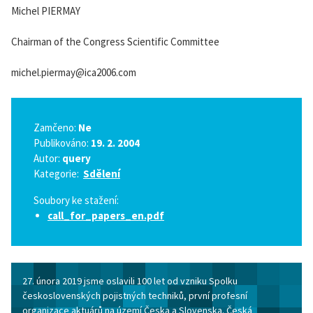
Michel PIERMAY
Chairman of the Congress Scientific Committee
michel.piermay@ica2006.com
Zamčeno:
Ne
Publikováno:
19. 2. 2004
Autor:
query
Kategorie:
Sdělení
Soubory ke stažení:
call_for_papers_en.pdf
27. února 2019 jsme oslavili 100 let od vzniku Spolku
československých pojistných techniků, první profesní
organizace aktuárů na území Česka a Slovenska. Česká