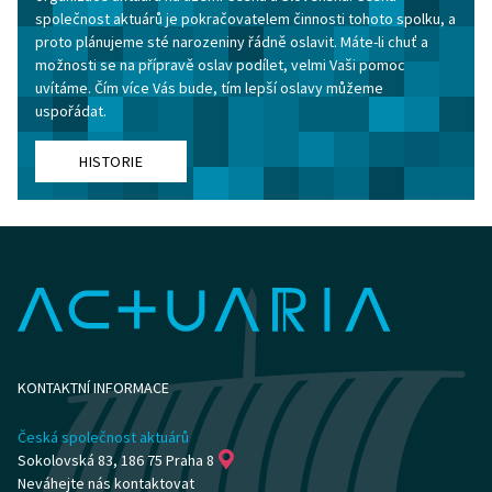
společnost aktuárů je pokračovatelem činnosti tohoto spolku, a
proto plánujeme sté narozeniny řádně oslavit. Máte-li chuť a
možnosti se na přípravě oslav podílet, velmi Vaši pomoc
uvítáme. Čím více Vás bude, tím lepší oslavy můžeme
uspořádat.
HISTORIE
KONTAKTNÍ INFORMACE
Česká společnost aktuárů
Sokolovská 83, 186 75 Praha 8
Neváhejte nás kontaktovat