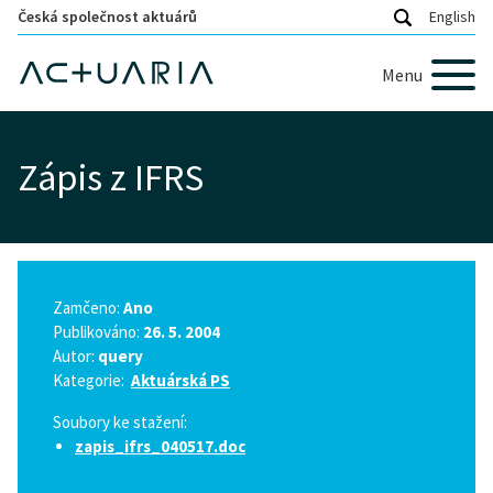
Česká společnost aktuárů
English
Menu
Zápis z IFRS
Zamčeno:
Ano
Publikováno:
26. 5. 2004
Autor:
query
Kategorie:
Aktuárská PS
Soubory ke stažení:
zapis_ifrs_040517.doc