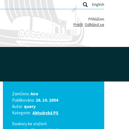
English
Přihlášen
Profil
Odhlásit se
Zamčeno:
Ano
Publikováno:
26. 10. 2004
Autor:
query
Kategorie:
Aktuárská PS
Soubory ke stažení: