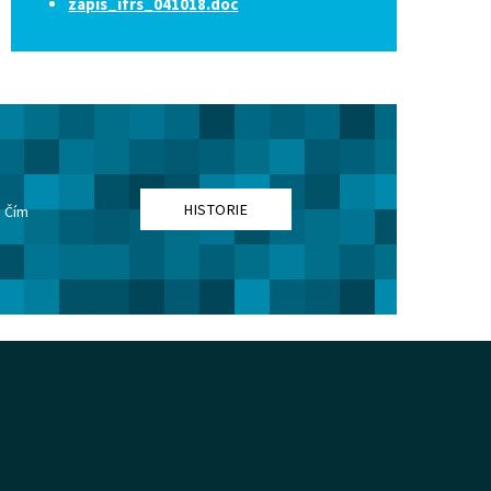
zapis_ifrs_041018.doc
HISTORIE
. Čím