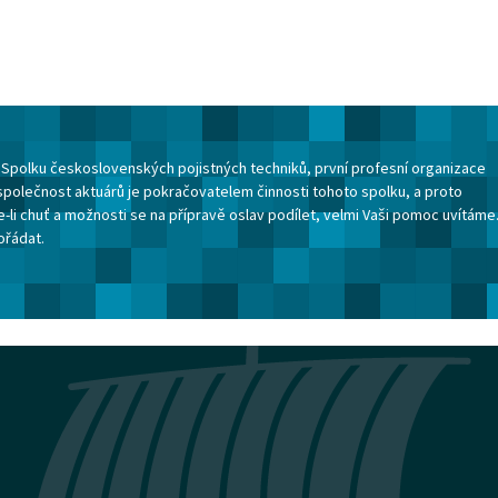
ku Spolku československých pojistných techniků, první profesní organizace
společnost aktuárů je pokračovatelem činnosti tohoto spolku, a proto
-li chuť a možnosti se na přípravě oslav podílet, velmi Vaši pomoc uvítáme
ořádat.