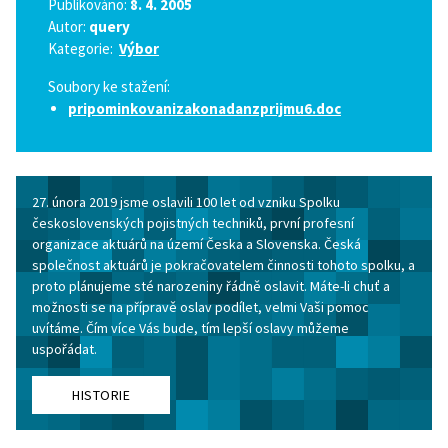
Publikováno:
8. 4. 2005
Autor:
query
Kategorie:
Výbor
Soubory ke stažení:
pripominkovanizakonadanzprijmu6.doc
27. února 2019 jsme oslavili 100 let od vzniku Spolku
československých pojistných techniků, první profesní
organizace aktuárů na území Česka a Slovenska. Česká
společnost aktuárů je pokračovatelem činnosti tohoto spolku, a
proto plánujeme sté narozeniny řádně oslavit. Máte-li chuť a
možnosti se na přípravě oslav podílet, velmi Vaši pomoc
uvítáme. Čím více Vás bude, tím lepší oslavy můžeme
uspořádat.
HISTORIE