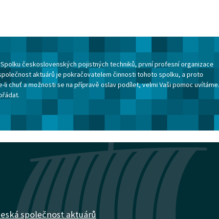
ku Spolku československých pojistných techniků, první profesní organizace
společnost aktuárů je pokračovatelem činnosti tohoto spolku, a proto
-li chuť a možnosti se na přípravě oslav podílet, velmi Vaši pomoc uvítáme
ořádat.
eská společnost aktuárů