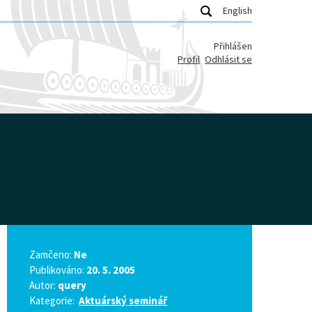
English
Přihlášen
Profil
Odhlásit se
Zamčeno:
Ne
Publikováno:
20. 5. 2005
Autor:
query
Kategorie:
Aktuárský seminář