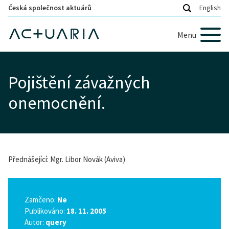
Česká společnost aktuárů
English
Menu
Pojištění závažných
onemocnění.
Přednášející: Mgr. Libor Novák (Aviva)
Zamčeno:
Ne
Publikováno:
18. 11. 2005
Autor:
query