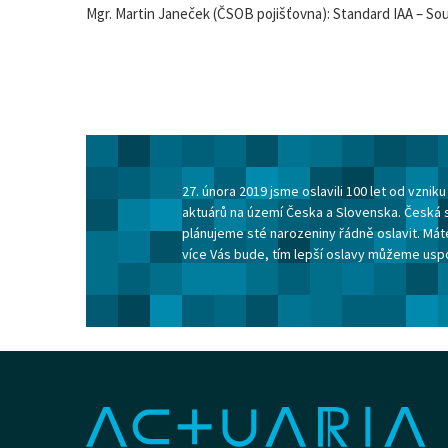
Mgr. Martin Janeček (ČSOB pojišťovna): Standard IAA – So
27. února 2019 jsme oslavili 100 let od vzni
aktuárů na území Česka a Slovenska. Česká 
plánujeme sté narozeniny řádně oslavit. Máte
více Vás bude, tím lepší oslavy můžeme usp