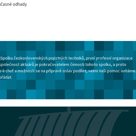
učasné odhady.
ku Spolku československých pojistných techniků, první profesní organizace
společnost aktuárů je pokračovatelem činnosti tohoto spolku, a proto
-li chuť a možnosti se na přípravě oslav podílet, velmi Vaši pomoc uvítáme
ořádat.