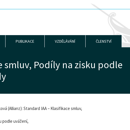
PUBLIKACE
VZDĚLÁVÁNÍ
ČLENSTVÍ
e smluv, Podíly na zisku podle
dy
vá (Allianz): Standard IAA – Klasifikace smluv,
ku podle uvážení,