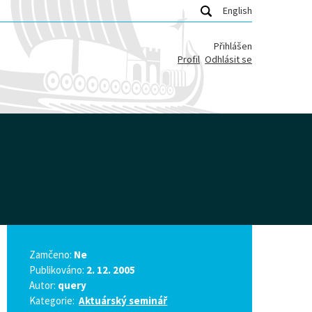
English
Přihlášen
Profil
Odhlásit se
Zamčeno:
Ne
Publikováno:
2. 12. 2005
Autor:
query
Kategorie:
Aktuárský seminář