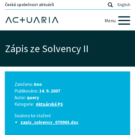
Česká společnost aktuárů
English
Menu
Zápis ze Solvency II
Zamčeno:
Ano
Publikováno:
14. 9. 2007
Autor:
query
Kategorie:
Aktuárská PS
Soubory ke stažení:
zapis_solvency_070903.doc