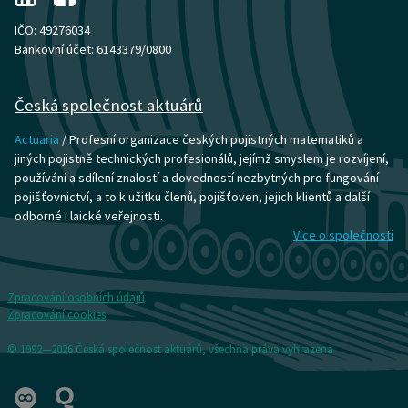
IČO: 49276034
Bankovní účet: 6143379/0800
Česká společnost aktuárů
Actuaria
/ Profesní organizace českých pojistných matematiků a
jiných pojistně technických profesionálů, jejímž smyslem je rozvíjení,
používání a sdílení znalostí a dovedností nezbytných pro fungování
pojišťovnictví, a to k užitku členů, pojišťoven, jejich klientů a další
odborné i laické veřejnosti.
Více o společnosti
Zpracování osobních údajů
Zpracování cookies
© 1992—2026 Česká společnost aktuárů, všechna práva vyhrazena