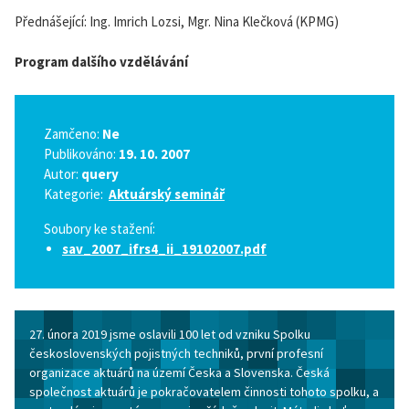
Přednášející: Ing. Imrich Lozsi, Mgr. Nina Klečková (KPMG)
Program dalšího vzdělávání
Zamčeno:
Ne
Publikováno:
19. 10. 2007
Autor:
query
Kategorie:
Aktuárský seminář
Soubory ke stažení:
sav_2007_ifrs4_ii_19102007.pdf
27. února 2019 jsme oslavili 100 let od vzniku Spolku
československých pojistných techniků, první profesní
organizace aktuárů na území Česka a Slovenska. Česká
společnost aktuárů je pokračovatelem činnosti tohoto spolku, a