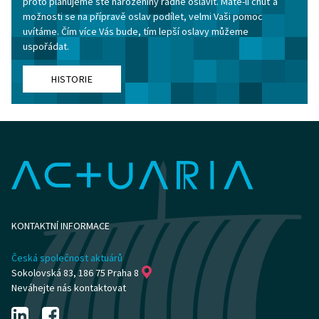
proto plánujeme sté narozeniny řádně oslavit. Máte-li chuť a
možnosti se na přípravě oslav podílet, velmi Vaši pomoc
uvítáme. Čím více Vás bude, tím lepší oslavy můžeme
uspořádat.
HISTORIE
KONTAKTNÍ INFORMACE
Česká společnost aktuárů
Sokolovská 83, 186 75 Praha 8
Neváhejte nás kontaktovat