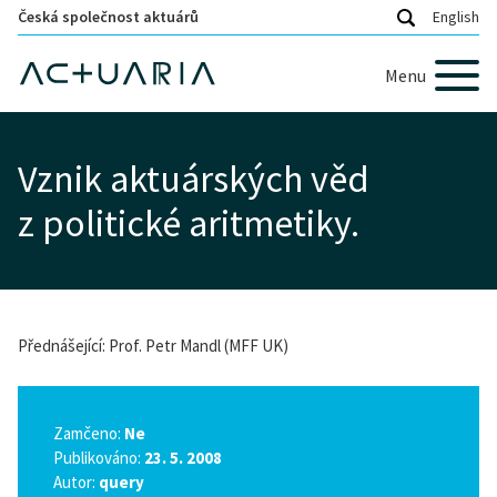
Česká společnost aktuárů
English
Menu
Vznik aktuárských věd
z politické aritmetiky.
Přednášející: Prof. Petr Mandl (MFF UK)
Zamčeno:
Ne
Publikováno:
23. 5. 2008
Autor:
query