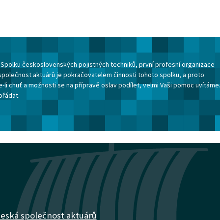
ku Spolku československých pojistných techniků, první profesní organizace
společnost aktuárů je pokračovatelem činnosti tohoto spolku, a proto
-li chuť a možnosti se na přípravě oslav podílet, velmi Vaši pomoc uvítáme
ořádat.
eská společnost aktuárů