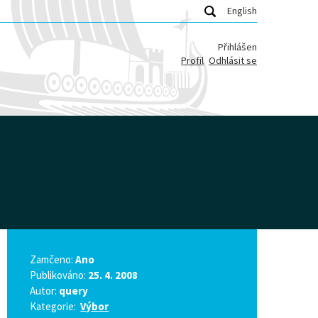
English
Přihlášen
Profil
Odhlásit se
Zamčeno:
Ano
Publikováno:
25. 4. 2008
Autor:
query
Kategorie:
Výbor