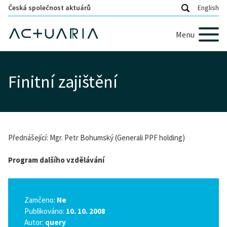
Česká společnost aktuárů
English
Menu
Finitní zajištění
Přednášející: Mgr. Petr Bohumský (Generali PPF holding)
Program dalšího vzdělávání
Zamčeno:
Ne
Publikováno:
10. 10. 2008
Autor:
query