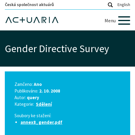
Česká společnost aktuárů
English
Menu
Gender Directive Survey
Zamčeno:
Ano
Publikováno:
2. 10. 2008
Autor:
query
Kategorie:
Sdělení
Soubory ke stažení:
annex8_gender.pdf