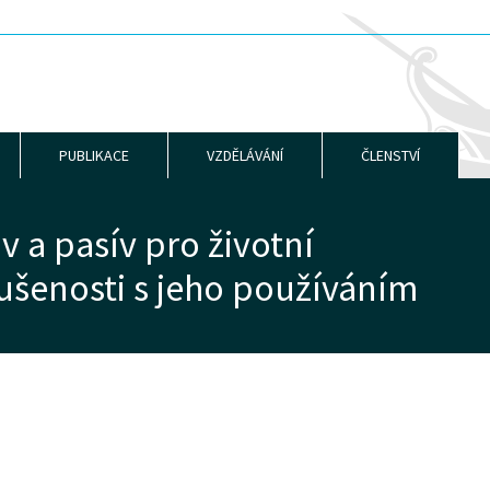
PUBLIKACE
VZDĚLÁVÁNÍ
ČLENSTVÍ
v a pasív pro životní
kušenosti s jeho používáním