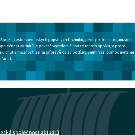
ku Spolku československých pojistných techniků, první profesní organizace
společnost aktuárů je pokračovatelem činnosti tohoto spolku, a proto
-li chuť a možnosti se na přípravě oslav podílet, velmi Vaši pomoc uvítáme
ořádat.
eská společnost aktuárů