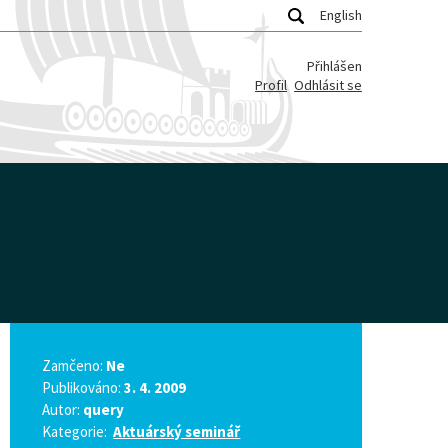
English
Přihlášen
Profil
Odhlásit se
Zamčeno:
Ne
Publikováno:
3. 4. 2009
Autor:
query
Kategorie:
Aktuárský seminář