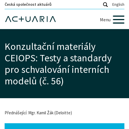
Česká společnost aktuárů
English
Menu
Konzultační materiály
CEIOPS: Testy a standardy
pro schvalování interních
modelů (č. 56)
Přednášející: Mgr. Kamil Žák (Deloitte)