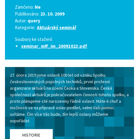
Zamčeno:
Ne
Publikováno:
23. 10. 2009
Autor:
query
Kategorie:
Aktuárský seminář
Soubory ke stažení:
seminar_mff_im_20091023.pdf
27. února 2019 jsme oslavili 100 let od vzniku Spolku
československých pojistných techniků, první profesní
organizace aktuárů na území Česka a Slovenska. Česká
společnost aktuárů je pokračovatelem činnosti tohoto spolku, a
proto plánujeme sté narozeniny řádně oslavit. Máte-li chuť a
možnosti se na přípravě oslav podílet, velmi Vaši pomoc
uvítáme. Čím více Vás bude, tím lepší oslavy můžeme
uspořádat.
HISTORIE