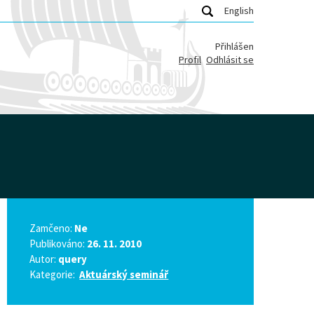
English
Přihlášen
Profil
Odhlásit se
Zamčeno:
Ne
Publikováno:
26. 11. 2010
Autor:
query
Kategorie:
Aktuárský seminář