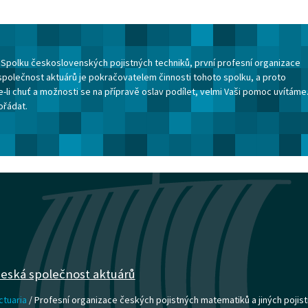
ku Spolku československých pojistných techniků, první profesní organizace
společnost aktuárů je pokračovatelem činnosti tohoto spolku, a proto
-li chuť a možnosti se na přípravě oslav podílet, velmi Vaši pomoc uvítáme
ořádat.
eská společnost aktuárů
ctuaria
/ Profesní organizace českých pojistných matematiků a jiných pojist