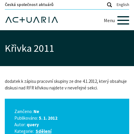
Česká společnost aktuárů
English
Menu
Křivka 2011
dodatek k zápisu pracovní skupiny ze dne 4.1.2012, který obsahuje
diskusi nad RFR křivkou najdete v neveřejné sekci.
Zamčeno:
Ne
Publikováno:
5. 1. 2012
Autor:
query
Kategorie:
Sdělení