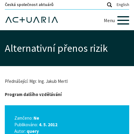
Česká společnost aktuárů
English
Menu
Alternativní přenos rizik
Přednášející: Mgr. Ing. Jakub Mertl
Program dalšího vzdělávání
Zamčeno:
Ne
Publikováno:
4. 5. 2012
Autor:
query